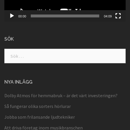
00:00
04:09
SÖK
Sök
efter:
NYA INLÄGG
Dolby Atmos för hemmabruk – är det värt investeringen?
Så fungerar olika sorters hörlurar
Jobba som frilansande ljudtekniker
Att driva företag inom musikbranschen