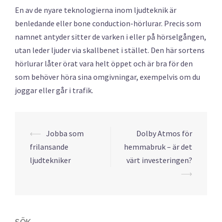
En av de nyare teknologierna inom ljudteknik är
benledande eller bone conduction-hörlurar. Precis som
namnet antyder sitter de varken i eller på hörselgången,
utan leder ljuder via skallbenet i stället. Den här sortens
hörlurar låter örat vara helt öppet och är bra för den
som behöver höra sina omgivningar, exempelvis om du
joggar eller går i trafik.
Post
⟵
Jobba som
Dolby Atmos för
navigation
frilansande
hemmabruk – är det
ljudtekniker
värt investeringen?
⟶